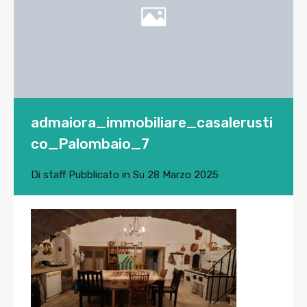
admaiora_immobiliare_casalerusti
co_Palombaio_7
Di
staff
Pubblicato in Su
28 Marzo 2025