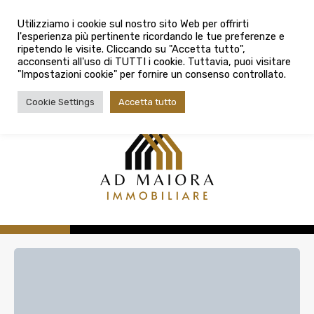
info@admaioraimmobiliare.it
Città
Utilizziamo i cookie sul nostro sito Web per offrirti
l'esperienza più pertinente ricordando le tue preferenze e
Città
080 3759025
ripetendo le visite. Cliccando su "Accetta tutto",
acconsenti all'uso di TUTTI i cookie. Tuttavia, puoi visitare
Tipologia contratto
"Impostazioni cookie" per fornire un consenso controllato.
Tipologia contratto
Cookie Settings
Accetta tutto
Tipo di immobile
Tipologia di immobile
Cerca