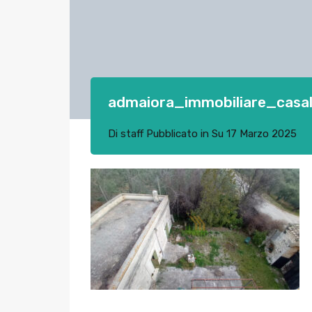
admaiora_immobiliare_casa
Di
staff
Pubblicato in Su
17 Marzo 2025