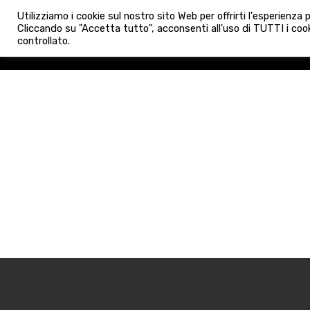
info@admaioraimmobiliare.it
Utilizziamo i cookie sul nostro sito Web per offrirti l'esperienza
HOME
AGENZIA
NUO
Cliccando su "Accetta tutto", acconsenti all'uso di TUTTI i cook
controllato.
HOME
AGENZIA
NUOVE 