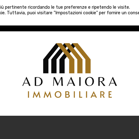
080 3759025
 più pertinente ricordando le tue preferenze e ripetendo le visite.
VE COSTRUZIONI
VENDITA
LOCAZIONI
ATTIVITÀ 
ie. Tuttavia, puoi visitare "Impostazioni cookie" per fornire un con
COSTRUZIONI
VENDITA
LOCAZIONI
ATTIVITÀ COMM