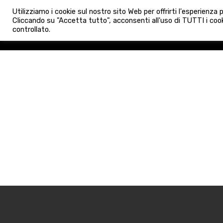
info@admaioraimmobiliare.it
Utilizziamo i cookie sul nostro sito Web per offrirti l'esperienza
HOME
AGENZIA
NUO
Cliccando su "Accetta tutto", acconsenti all'uso di TUTTI i cook
controllato.
HOME
AGENZIA
NUOVE 