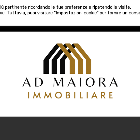
080 3759025
 più pertinente ricordando le tue preferenze e ripetendo le visite.
VE COSTRUZIONI
VENDITA
LOCAZIONI
ATTIVITÀ 
ie. Tuttavia, puoi visitare "Impostazioni cookie" per fornire un con
COSTRUZIONI
VENDITA
LOCAZIONI
ATTIVITÀ COMM