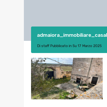
admaiora_immobiliare_casa
Di
staff
Pubblicato in Su
17 Marzo 2025