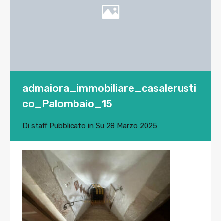
admaiora_immobiliare_casalerusti
co_Palombaio_15
Di
staff
Pubblicato in Su
28 Marzo 2025