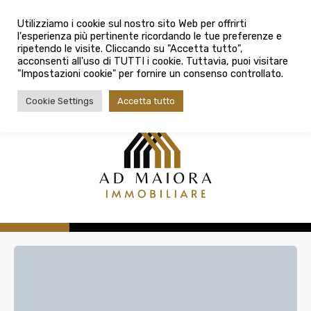
info@admaioraimmobiliare.it
Città
Utilizziamo i cookie sul nostro sito Web per offrirti
l'esperienza più pertinente ricordando le tue preferenze e
Città
080 3759025
ripetendo le visite. Cliccando su "Accetta tutto",
acconsenti all'uso di TUTTI i cookie. Tuttavia, puoi visitare
Tipologia contratto
"Impostazioni cookie" per fornire un consenso controllato.
Tipologia contratto
Cookie Settings
Accetta tutto
Tipo di immobile
Tipologia di immobile
Cerca