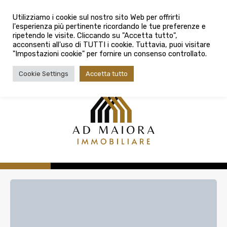
info@admaioraimmobiliare.it
Città
Utilizziamo i cookie sul nostro sito Web per offrirti
l'esperienza più pertinente ricordando le tue preferenze e
Città
080 3759025
ripetendo le visite. Cliccando su "Accetta tutto",
acconsenti all'uso di TUTTI i cookie. Tuttavia, puoi visitare
Tipologia contratto
"Impostazioni cookie" per fornire un consenso controllato.
Tipologia contratto
Cookie Settings
Accetta tutto
Tipo di immobile
Tipologia di immobile
Cerca