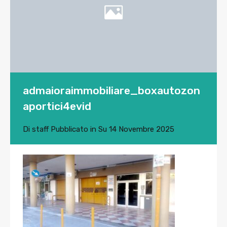
admaioraimmobiliare_boxautozon
aportici4evid
Di
staff
Pubblicato in Su
14 Novembre 2025