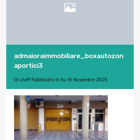
admaioraimmobiliare_boxautozon
aportici3
Di
staff
Pubblicato in Su
14 Novembre 2025