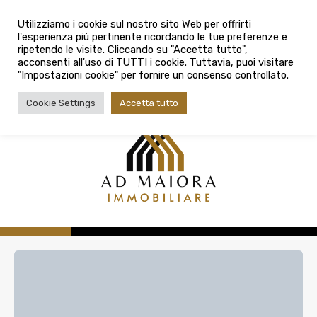
info@admaioraimmobiliare.it
Città
Utilizziamo i cookie sul nostro sito Web per offrirti
l'esperienza più pertinente ricordando le tue preferenze e
Città
080 3759025
ripetendo le visite. Cliccando su "Accetta tutto",
acconsenti all'uso di TUTTI i cookie. Tuttavia, puoi visitare
Tipologia contratto
"Impostazioni cookie" per fornire un consenso controllato.
Tipologia contratto
Cookie Settings
Accetta tutto
Tipo di immobile
Tipologia di immobile
Cerca