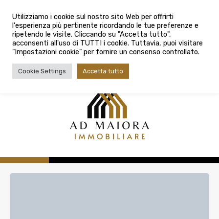
info@admaioraimmobiliare.it
Città
Utilizziamo i cookie sul nostro sito Web per offrirti
l'esperienza più pertinente ricordando le tue preferenze e
Città
080 3759025
ripetendo le visite. Cliccando su "Accetta tutto",
acconsenti all'uso di TUTTI i cookie. Tuttavia, puoi visitare
Tipologia contratto
"Impostazioni cookie" per fornire un consenso controllato.
Tipologia contratto
Cookie Settings
Accetta tutto
Tipo di immobile
Tipologia di immobile
Cerca