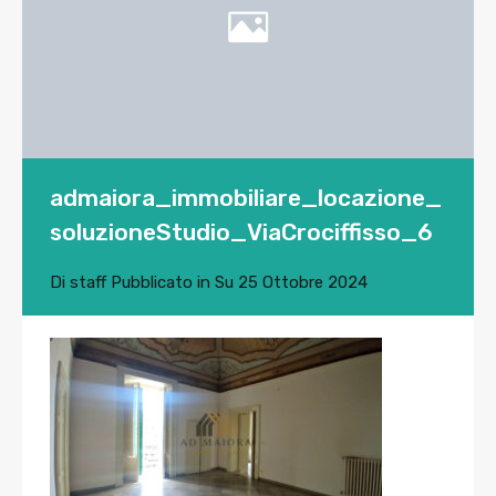
admaiora_immobiliare_locazione_
soluzioneStudio_ViaCrociffisso_6
Di
staff
Pubblicato in Su
25 Ottobre 2024