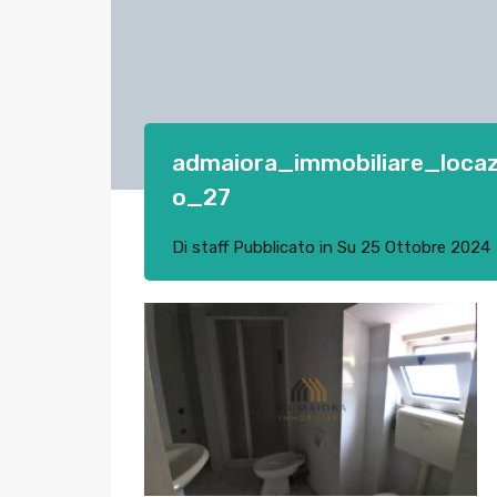
admaiora_immobiliare_locaz
o_27
Di
staff
Pubblicato in Su
25 Ottobre 2024