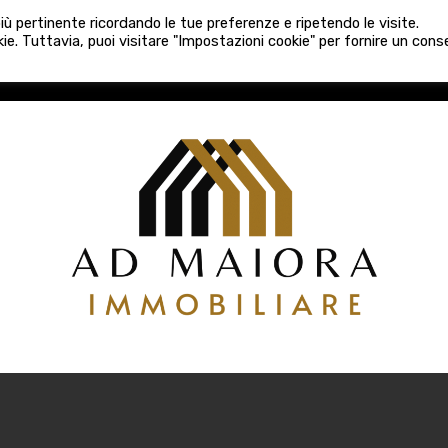
080 3759025
 più pertinente ricordando le tue preferenze e ripetendo le visite.
VE COSTRUZIONI
VENDITA
LOCAZIONI
ATTIVITÀ 
ie. Tuttavia, puoi visitare "Impostazioni cookie" per fornire un con
COSTRUZIONI
VENDITA
LOCAZIONI
ATTIVITÀ COMM