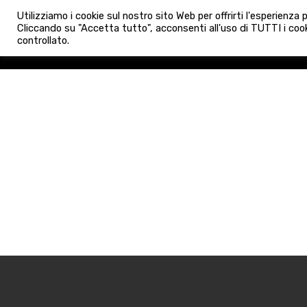
info@admaioraimmobiliare.it
Utilizziamo i cookie sul nostro sito Web per offrirti l'esperienza
HOME
AGENZIA
NUO
Cliccando su "Accetta tutto", acconsenti all'uso di TUTTI i cook
controllato.
HOME
AGENZIA
NUOVE 