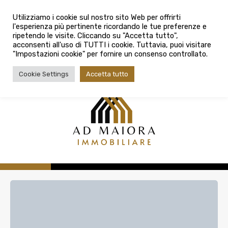
info@admaioraimmobiliare.it
Città
Utilizziamo i cookie sul nostro sito Web per offrirti
l'esperienza più pertinente ricordando le tue preferenze e
Città
080 3759025
ripetendo le visite. Cliccando su "Accetta tutto",
acconsenti all'uso di TUTTI i cookie. Tuttavia, puoi visitare
Tipologia contratto
"Impostazioni cookie" per fornire un consenso controllato.
Tipologia contratto
Cookie Settings
Accetta tutto
Tipo di immobile
Tipologia di immobile
Cerca