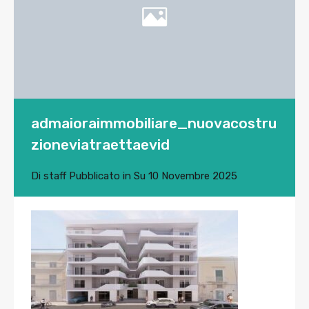
admaioraimmobiliare_nuovacostru
zioneviatraettaevid
Di
staff
Pubblicato in Su
10 Novembre 2025