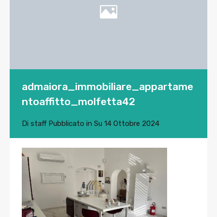
admaiora_immobiliare_appartame
ntoaffitto_molfetta42
Di
staff
Pubblicato in Su
14 Ottobre 2024