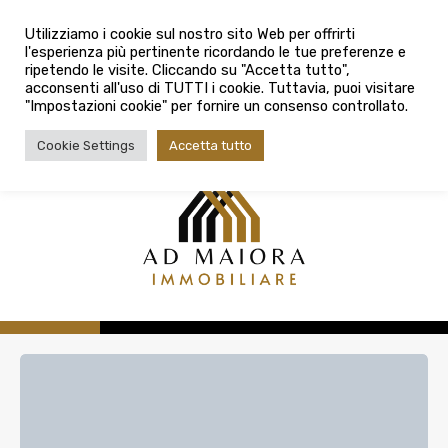
info@admaioraimmobiliare.it
Città
Utilizziamo i cookie sul nostro sito Web per offrirti
l'esperienza più pertinente ricordando le tue preferenze e
Città
080 3759025
ripetendo le visite. Cliccando su "Accetta tutto",
acconsenti all'uso di TUTTI i cookie. Tuttavia, puoi visitare
Tipologia contratto
"Impostazioni cookie" per fornire un consenso controllato.
Tipologia contratto
Cookie Settings
Accetta tutto
Tipo di immobile
Tipologia di immobile
Cerca