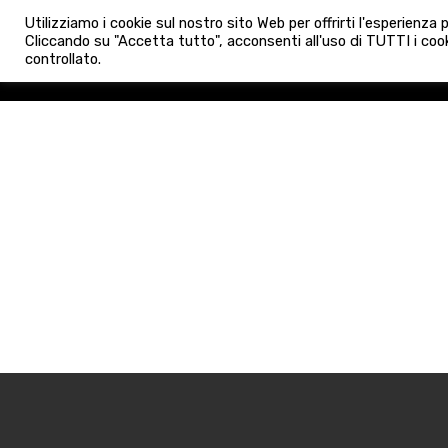
info@admaioraimmobiliare.it
Utilizziamo i cookie sul nostro sito Web per offrirti l'esperienza
HOME
AGENZIA
NUO
Cliccando su "Accetta tutto", acconsenti all'uso di TUTTI i cook
controllato.
HOME
AGENZIA
NUOVE 