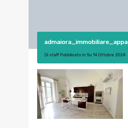
admaiora_immobiliare_appa
Di
staff
Pubblicato in Su
14 Ottobre 2024