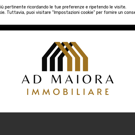
080 3759025
 più pertinente ricordando le tue preferenze e ripetendo le visite.
VE COSTRUZIONI
VENDITA
LOCAZIONI
ATTIVITÀ 
ie. Tuttavia, puoi visitare "Impostazioni cookie" per fornire un con
COSTRUZIONI
VENDITA
LOCAZIONI
ATTIVITÀ COMM