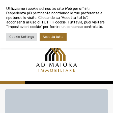
info@admaioraimmobiliare.it
Città
Utilizziamo i cookie sul nostro sito Web per offrirti
l'esperienza più pertinente ricordando le tue preferenze e
Città
080 3759025
ripetendo le visite. Cliccando su "Accetta tutto",
acconsenti all'uso di TUTTI i cookie. Tuttavia, puoi visitare
Tipologia contratto
"Impostazioni cookie" per fornire un consenso controllato.
Tipologia contratto
Cookie Settings
Accetta tutto
Tipo di immobile
Tipologia di immobile
Cerca