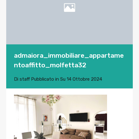
admaiora_immobiliare_appartame
ntoaffitto_molfetta32
Di
staff
Pubblicato in Su
14 Ottobre 2024