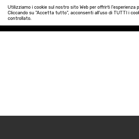
info@admaioraimmobiliare.it
Utilizziamo i cookie sul nostro sito Web per offrirti l'esperienza
HOME
AGENZIA
NUO
Cliccando su "Accetta tutto", acconsenti all'uso di TUTTI i cook
controllato.
HOME
AGENZIA
NUOVE 