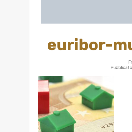
euribor-m
F
Pubblicato