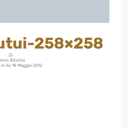
utui-258×258
Di
rimm Bitonto
 in Su
18 Maggio 2012