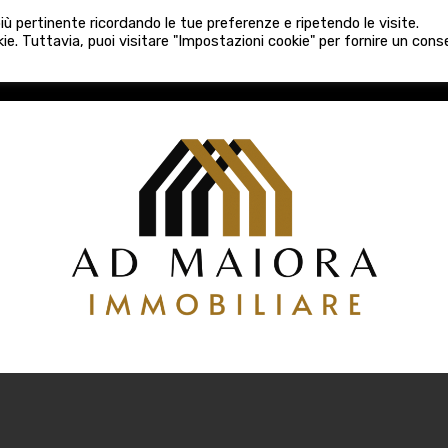
080 3759025
 più pertinente ricordando le tue preferenze e ripetendo le visite.
VE COSTRUZIONI
VENDITA
LOCAZIONI
ATTIVITÀ 
ie. Tuttavia, puoi visitare "Impostazioni cookie" per fornire un con
COSTRUZIONI
VENDITA
LOCAZIONI
ATTIVITÀ COMM