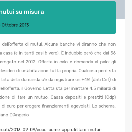
mutui su misura
8 Ottobre 2013
rno dell’offerta di mutui. Alcune banche vi diranno che non
a casa (e in tanti casi è vero). È indubbio però che dai 56
i erogato nel 2012. Offerta in calo e domanda al palo: gli
i desideri di un’abitazione tutta propria. Qualcosa però sta
ato della domanda c’è da registrare un +4% (dati Crif) di
ll’offerta, il Governo Letta sta per iniettare 4,5 miliardi di
zione di fare un mutuo: Cassa depositi e prestiti (Cdp)
i di euro per erogare finanziamenti agevolati. Lo schema,
aliano D’Angerio
ercati/2013-09-09/ecco-come-approfittare-mutui-