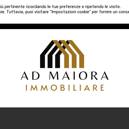
080 3759025
 più pertinente ricordando le tue preferenze e ripetendo le visite.
VE COSTRUZIONI
VENDITA
LOCAZIONI
ATTIVITÀ 
ie. Tuttavia, puoi visitare "Impostazioni cookie" per fornire un con
COSTRUZIONI
VENDITA
LOCAZIONI
ATTIVITÀ COMM