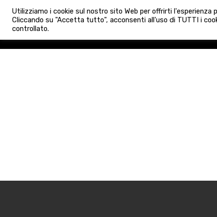
info@admaioraimmobiliare.it
Utilizziamo i cookie sul nostro sito Web per offrirti l'esperienza
HOME
AGENZIA
NUO
Cliccando su "Accetta tutto", acconsenti all'uso di TUTTI i cook
controllato.
HOME
AGENZIA
NUOVE 