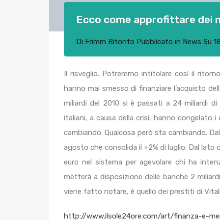
Ecco come approfittare dei 
Di
Frimm Bitonto
Pubblicato in
News
Su
1
Il risveglio. Potremmo intitolare così il rito
hanno mai smesso di finanziare l’acquisto dell
miliardi del 2010 si è passati a 24 miliardi d
italiani, a causa della crisi, hanno congelato 
cambiando. Qualcosa però sta cambiando. Dal l
agosto che consolida il +2% di luglio. Dal lato de
euro nel sistema per agevolare chi ha inten
metterà a disposizione delle banche 2 miliard
viene fatto notare, è quello dei prestiti di Vit
http://www.ilsole24ore.com/art/finanza-e-m