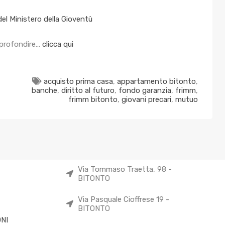
del Ministero della Gioventù
pprofondire…
clicca qui
acquisto prima casa
,
appartamento bitonto
,
banche
,
diritto al futuro
,
fondo garanzia
,
frimm
,
frimm bitonto
,
giovani precari
,
mutuo
Via Tommaso Traetta, 98 -
BITONTO
Via Pasquale Cioffrese 19 -
BITONTO
NI