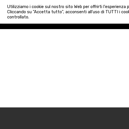
info@admaioraimmobiliare.it
Utilizziamo i cookie sul nostro sito Web per offrirti l'esperienza
HOME
AGENZIA
NUO
Cliccando su "Accetta tutto", acconsenti all'uso di TUTTI i cook
controllato.
HOME
AGENZIA
NUOVE 