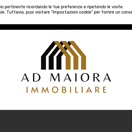
080 3759025
 più pertinente ricordando le tue preferenze e ripetendo le visite.
VE COSTRUZIONI
VENDITA
LOCAZIONI
ATTIVITÀ 
ie. Tuttavia, puoi visitare "Impostazioni cookie" per fornire un con
COSTRUZIONI
VENDITA
LOCAZIONI
ATTIVITÀ COMM