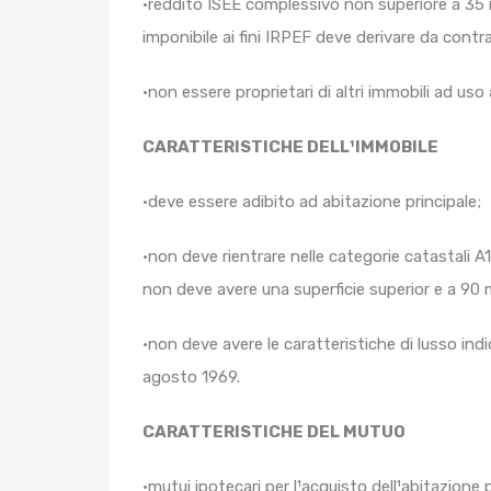
•reddito ISEE complessivo non superiore a 35 
imponibile ai fini IRPEF deve derivare da cont
•non essere proprietari di altri immobili ad uso 
CARATTERISTICHE DELL¹IMMOBILE
•deve essere adibito ad abitazione principale;
•non deve rientrare nelle categorie catastali A1 (a
non deve avere una superficie superior e a 90 
•non deve avere le caratteristiche di lusso indi
agosto 1969.
CARATTERISTICHE DEL MUTUO
•mutui ipotecari per l¹acquisto dell¹abitazione p