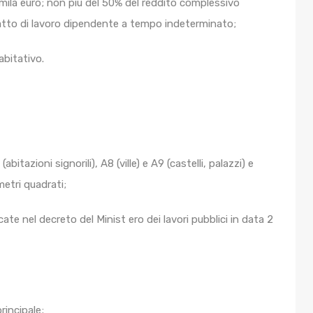
mila euro; non più del 50% del reddito complessivo
ratto di lavoro dipendente a tempo indeterminato;
abitativo.
bitazioni signorili), A8 (ville) e A9 (castelli, palazzi) e
metri quadrati;
cate nel decreto del Minist ero dei lavori pubblici in data 2
rincipale;