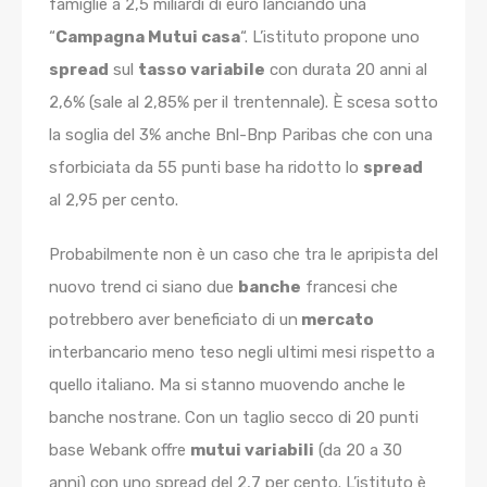
famiglie a 2,5 miliardi di euro lanciando una
“
Campagna Mutui casa
“. L’istituto propone uno
spread
sul
tasso variabile
con durata 20 anni al
2,6% (sale al 2,85% per il trentennale). È scesa sotto
la soglia del 3% anche Bnl-Bnp Paribas che con una
sforbiciata da 55 punti base ha ridotto lo
spread
al 2,95 per cento.
Probabilmente non è un caso che tra le apripista del
nuovo trend ci siano due
banche
francesi che
potrebbero aver beneficiato di un
mercato
interbancario meno teso negli ultimi mesi rispetto a
quello italiano. Ma si stanno muovendo anche le
banche nostrane. Con un taglio secco di 20 punti
base Webank offre
mutui variabili
(da 20 a 30
anni) con uno spread del 2,7 per cento. L’istituto è