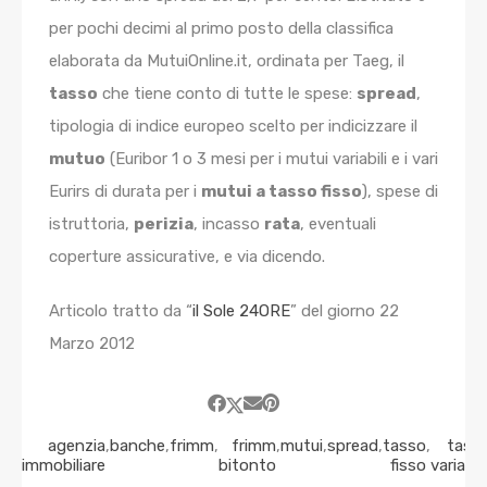
per pochi decimi al primo posto della classifica
elaborata da MutuiOnline.it, ordinata per Taeg, il
tasso
che tiene conto di tutte le spese:
spread
,
tipologia di indice europeo scelto per indicizzare il
mutuo
(Euribor 1 o 3 mesi per i mutui variabili e i vari
Eurirs di durata per i
mutui a tasso fisso
), spese di
istruttoria,
perizia
, incasso
rata
, eventuali
coperture assicurative, e via dicendo.
Articolo tratto da “
il Sole 24ORE
” del giorno 22
Marzo 2012
agenzia
,
banche
,
frimm
,
frimm
,
mutui
,
spread
,
tasso
,
tass
immobiliare
bitonto
fisso
variabil