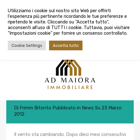
info@admaioraimmobiliare.it
Utilizziamo i cookie sul nostro sito Web per offrirti
l'esperienza più pertinente ricordando le tue preferenze e
080 3759025
ripetendo le visite. Cliccando su "Accetta tutto",
acconsenti all'uso di TUTTI i cookie. Tuttavia, puoi visitare
"Impostazioni cookie" per fornire un consenso controllato.
Cookie Settings
Accetta tutto
Dalle banche in arrivo i primi tagli
allo spread
Di
Frimm Bitonto
Pubblicato in
News
Su
23 Marzo
2012
Il vento sta cambiando. Dopo dieci mesi consecutivi