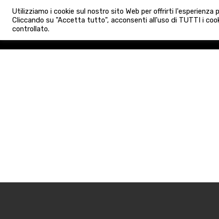
info@admaioraimmobiliare.it
Utilizziamo i cookie sul nostro sito Web per offrirti l'esperienza
HOME
AGENZIA
NUO
Cliccando su "Accetta tutto", acconsenti all'uso di TUTTI i cook
controllato.
HOME
AGENZIA
NUOVE 