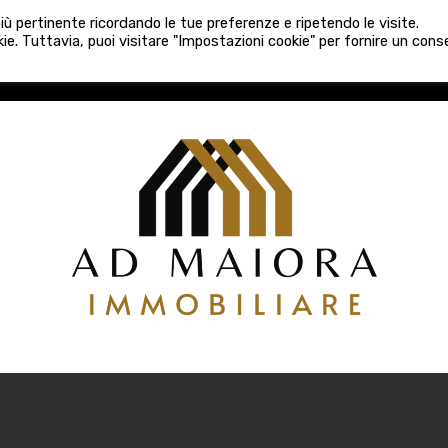
080 3759025
 più pertinente ricordando le tue preferenze e ripetendo le visite.
VE COSTRUZIONI
VENDITA
LOCAZIONI
ATTIVITÀ 
ie. Tuttavia, puoi visitare "Impostazioni cookie" per fornire un con
COSTRUZIONI
VENDITA
LOCAZIONI
ATTIVITÀ COMM