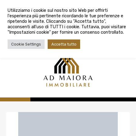
info@admaioraimmobiliare.it
Città
Utilizziamo i cookie sul nostro sito Web per offrirti
l'esperienza più pertinente ricordando le tue preferenze e
Città
080 3759025
ripetendo le visite. Cliccando su "Accetta tutto",
acconsenti all'uso di TUTTI i cookie. Tuttavia, puoi visitare
Tipologia contratto
"Impostazioni cookie" per fornire un consenso controllato.
Tipologia contratto
Cookie Settings
Accetta tutto
Tipo di immobile
Tipologia di immobile
Cerca