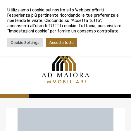
info@admaioraimmobiliare.it
Città
Utilizziamo i cookie sul nostro sito Web per offrirti
l'esperienza più pertinente ricordando le tue preferenze e
Città
080 3759025
ripetendo le visite. Cliccando su "Accetta tutto",
acconsenti all'uso di TUTTI i cookie. Tuttavia, puoi visitare
Tipologia contratto
"Impostazioni cookie" per fornire un consenso controllato.
Tipologia contratto
Cookie Settings
Accetta tutto
Tipo di immobile
Tipologia di immobile
Cerca