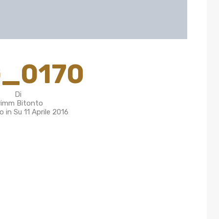
G_0170
Di
rimm Bitonto
o in Su
11 Aprile 2016