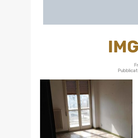
IM
F
Pubblicat