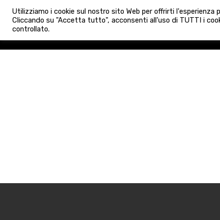
info@admaioraimmobiliare.it
Utilizziamo i cookie sul nostro sito Web per offrirti l'esperienza
HOME
AGENZIA
NUO
Cliccando su "Accetta tutto", acconsenti all'uso di TUTTI i cook
controllato.
HOME
AGENZIA
NUOVE 