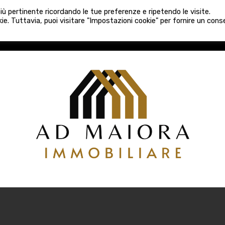
080 3759025
 più pertinente ricordando le tue preferenze e ripetendo le visite.
VE COSTRUZIONI
VENDITA
LOCAZIONI
ATTIVITÀ 
ie. Tuttavia, puoi visitare "Impostazioni cookie" per fornire un con
COSTRUZIONI
VENDITA
LOCAZIONI
ATTIVITÀ COMM