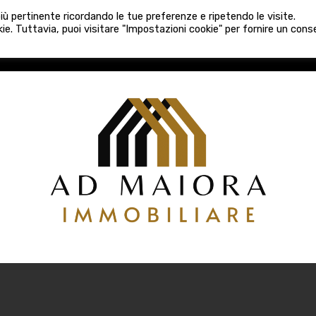
080 3759025
 più pertinente ricordando le tue preferenze e ripetendo le visite.
VE COSTRUZIONI
VENDITA
LOCAZIONI
ATTIVITÀ 
ie. Tuttavia, puoi visitare "Impostazioni cookie" per fornire un con
COSTRUZIONI
VENDITA
LOCAZIONI
ATTIVITÀ COMM