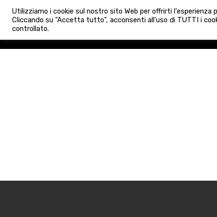
info@admaioraimmobiliare.it
Utilizziamo i cookie sul nostro sito Web per offrirti l'esperienza
HOME
AGENZIA
NUO
Cliccando su "Accetta tutto", acconsenti all'uso di TUTTI i cook
controllato.
HOME
AGENZIA
NUOVE 