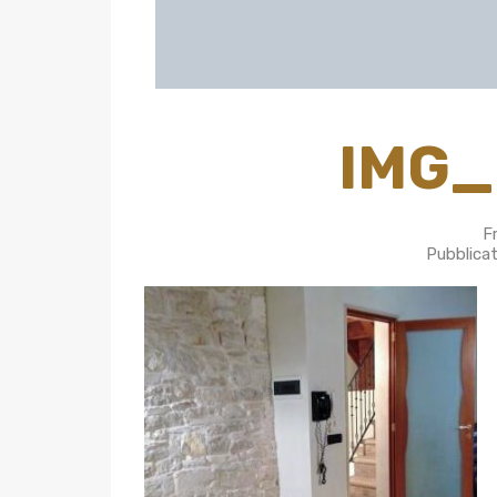
IMG_
F
Pubblica