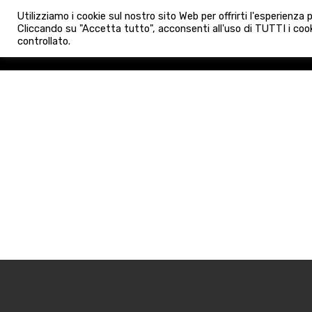
info@admaioraimmobiliare.it
Utilizziamo i cookie sul nostro sito Web per offrirti l'esperienza
HOME
AGENZIA
NUO
Cliccando su "Accetta tutto", acconsenti all'uso di TUTTI i cook
controllato.
HOME
AGENZIA
NUOVE 