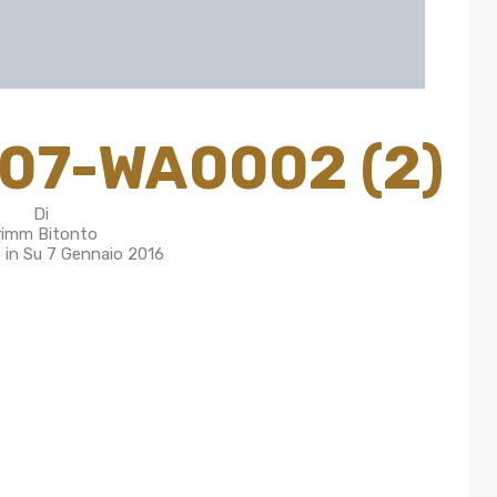
07-WA0002 (2)
Di
rimm Bitonto
 in Su
7 Gennaio 2016