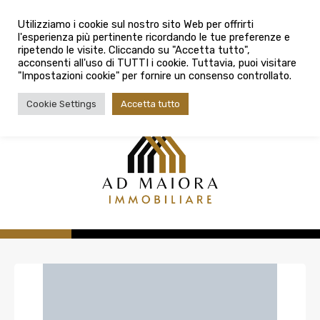
info@admaioraimmobiliare.it
Città
Utilizziamo i cookie sul nostro sito Web per offrirti
l'esperienza più pertinente ricordando le tue preferenze e
Città
080 3759025
ripetendo le visite. Cliccando su "Accetta tutto",
acconsenti all'uso di TUTTI i cookie. Tuttavia, puoi visitare
Tipologia contratto
"Impostazioni cookie" per fornire un consenso controllato.
Tipologia contratto
Cookie Settings
Accetta tutto
Tipo di immobile
Tipologia di immobile
Cerca