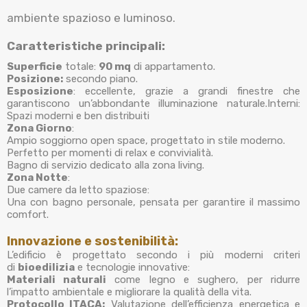
ambiente spazioso e luminoso.
Caratteristiche principali:
Superficie
totale:
90 mq
di appartamento.
Posizione:
secondo piano.
Esposizione
: eccellente, grazie a grandi finestre che
garantiscono un’abbondante illuminazione naturale.Interni:
Spazi moderni e ben distribuiti
Zona Giorno
:
Ampio soggiorno open space, progettato in stile moderno.
Perfetto per momenti di relax e convivialità.
Bagno di servizio dedicato alla zona living.
Zona Notte
:
Due camere da letto spaziose:
Una con bagno personale, pensata per garantire il massimo
comfort.
Innovazione e sostenibilità:
L’edificio è progettato secondo i più moderni criteri
di
bioedilizia
e tecnologie innovative:
Materiali naturali
come legno e sughero, per ridurre
l’impatto ambientale e migliorare la qualità della vita.
Protocollo ITACA:
Valutazione dell’efficienza energetica e