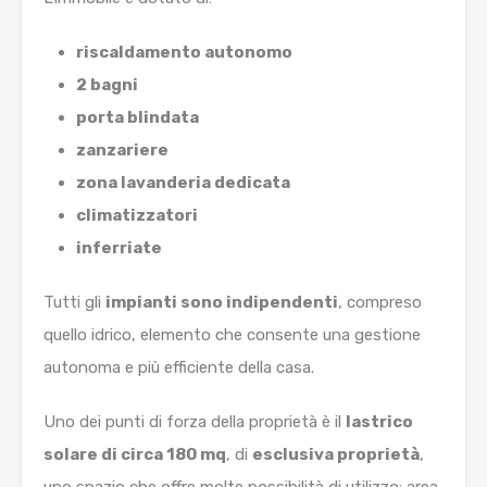
riscaldamento autonomo
2 bagni
porta blindata
zanzariere
zona lavanderia dedicata
climatizzatori
inferriate
Tutti gli
impianti sono indipendenti
, compreso
quello idrico, elemento che consente una gestione
autonoma e più efficiente della casa.
Uno dei punti di forza della proprietà è il
lastrico
solare di circa 180 mq
, di
esclusiva proprietà
,
uno spazio che offre molte possibilità di utilizzo: area