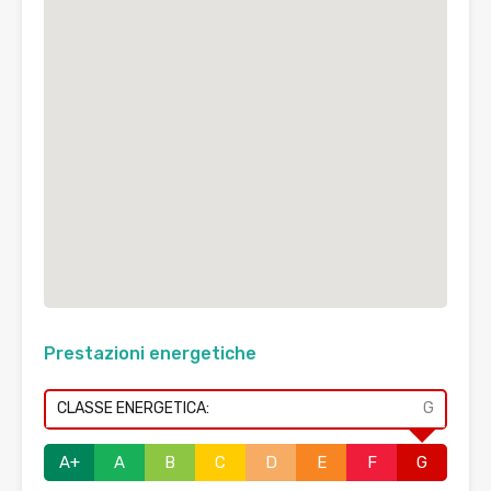
Prestazioni energetiche
CLASSE ENERGETICA:
G
A+
A
B
C
D
E
F
G