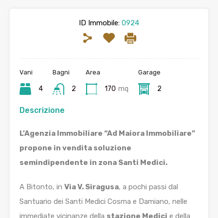
ID Immobile:
0924
Vani
Bagni
Area
Garage
4
2
170
mq
2
Descrizione
L’Agenzia Immobiliare “Ad Maiora Immobiliare”
propone in vendita soluzione
semindipendente in zona Santi Medici.
A Bitonto, in
Via V. Siragusa
, a pochi passi dal
Santuario dei Santi Medici Cosma e Damiano, nelle
immediate vicinanze della
stazione Medici
e della