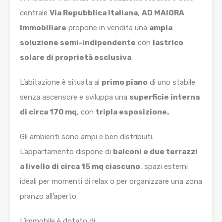
centrale
Via Repubblica Italiana
,
AD MAIORA
Immobiliare
propone in vendita una
ampia
soluzione semi-indipendente
con
lastrico
solare di proprietà esclusiva
.
L’abitazione è situata al
primo piano
di uno stabile
senza ascensore e sviluppa una
superficie interna
di circa 170 mq
, con
tripla esposizione.
Gli ambienti sono ampi e ben distribuiti.
L’appartamento dispone di
balconi e due terrazzi
a livello di circa 15 mq ciascuno
, spazi esterni
ideali per momenti di relax o per organizzare una zona
pranzo all’aperto.
L’immobile è dotato di: