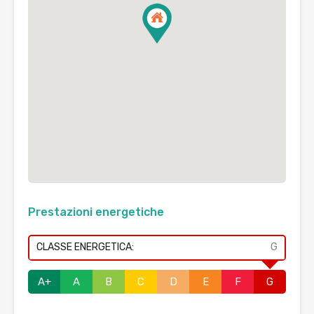
Prestazioni energetiche
CLASSE ENERGETICA:
G
A+
A
B
C
D
E
F
G