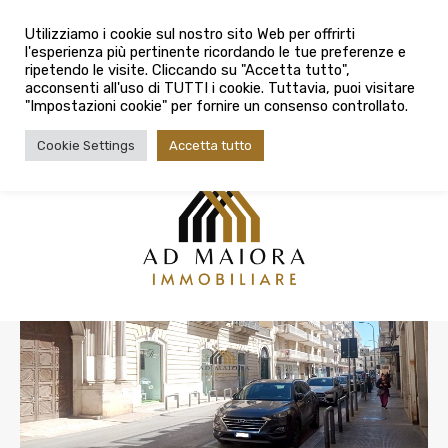
info@admaioraimmobiliare.it
Home
Vendita
Utilizziamo i cookie sul nostro sito Web per offrirti
l'esperienza più pertinente ricordando le tue preferenze e
080 3759025
Prestigioso locale commerciale in
ripetendo le visite. Cliccando su "Accetta tutto",
acconsenti all'uso di TUTTI i cookie. Tuttavia, puoi visitare
vendita in centro a Bitonto
"Impostazioni cookie" per fornire un consenso controllato.
Via Giuseppe Verdi, 17, 70032 Bitonto BA, Italia
Cookie Settings
Accetta tutto
Vendita
€320.000,00