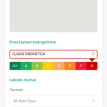
Prestazioni energetiche
CLASSE ENERGETICA:
G
A+
A
B
C
D
E
F
G
calcolo mutuo
Termini
30 Anni Fisso