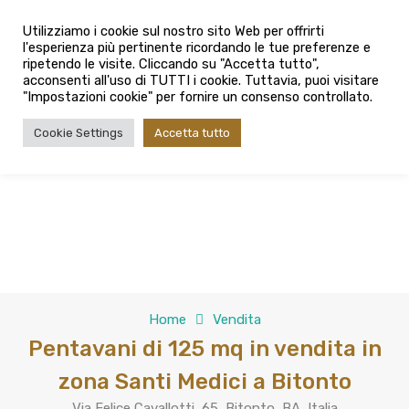
info@admaioraimmobiliare.it
Utilizziamo i cookie sul nostro sito Web per offrirti
l'esperienza più pertinente ricordando le tue preferenze e
080 3759025
ripetendo le visite. Cliccando su "Accetta tutto",
acconsenti all'uso di TUTTI i cookie. Tuttavia, puoi visitare
"Impostazioni cookie" per fornire un consenso controllato.
Cookie Settings
Accetta tutto
Home
Vendita
Pentavani di 125 mq in vendita in
zona Santi Medici a Bitonto
Via Felice Cavallotti, 65, Bitonto, BA, Italia