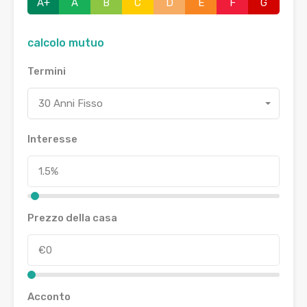
A+
A
B
C
D
E
F
G
calcolo mutuo
Termini
30 Anni Fisso
Interesse
Prezzo della casa
Acconto