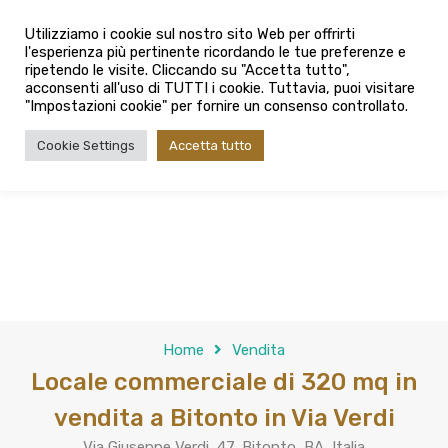
info@admaioraimmobiliare.it
Utilizziamo i cookie sul nostro sito Web per offrirti
l'esperienza più pertinente ricordando le tue preferenze e
080 3759025
ripetendo le visite. Cliccando su "Accetta tutto",
acconsenti all'uso di TUTTI i cookie. Tuttavia, puoi visitare
"Impostazioni cookie" per fornire un consenso controllato.
Cookie Settings
Accetta tutto
Home
Vendita
Locale commerciale di 320 mq in
vendita a Bitonto in Via Verdi
Via Giuseppe Verdi, 47, Bitonto, BA, Italia