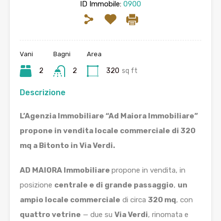
ID Immobile:
0900
Vani
Bagni
Area
2
2
320
sq ft
Descrizione
L’Agenzia Immobiliare “Ad Maiora Immobiliare”
propone in vendita locale commerciale di 320
mq a Bitonto in Via Verdi.
AD MAIORA Immobiliare
propone in vendita, in
posizione
centrale e di grande passaggio
,
un
ampio locale commerciale
di circa
320 mq
, con
quattro vetrine
— due su
Via Verdi
, rinomata e