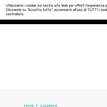
info@admaioraimmobiliare.it
Utilizziamo i cookie sul nostro sito Web per offrirti l'esperienza
HOME
AGENZIA
NUO
Cliccando su "Accetta tutto", acconsenti all'uso di TUTTI i cook
controllato.
HOME
AGENZIA
NUOVE 
Home
Locazione