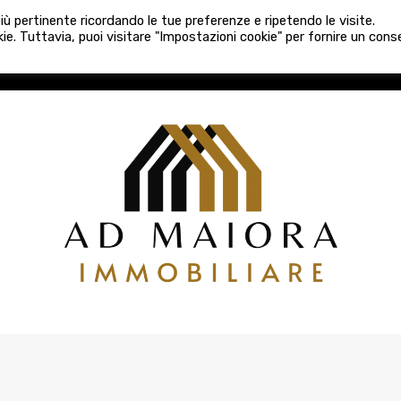
080 3759025
 più pertinente ricordando le tue preferenze e ripetendo le visite.
VE COSTRUZIONI
VENDITA
LOCAZIONI
ATTIVITÀ 
ie. Tuttavia, puoi visitare "Impostazioni cookie" per fornire un con
COSTRUZIONI
VENDITA
LOCAZIONI
ATTIVITÀ COMM