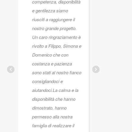
competenza, disponibilità
fanno di vo
e gentilezza siamo
grazie par
riusciti a raggiungere il
Filippo per
nostro grande progetto.
disponibili
Un caro ringraziamento è
#adma
rivolto a Filippo, Simona e
Domenico che con
costanza e pazienza
NICOLE
AMENDO
sono stati al nostro fianco
24 GENN
consigliandoci e
aiutandoci.La calma e la
disponibilità che hanno
dimostrato, hanno
permesso alla nostra
famiglia di realizzare il