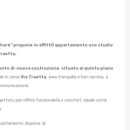
liare” propone in affitt0 appartamento uso studio
Traetta.
nto di nuova costruzione situato al quinto piano
le in zona
Via Traetta
, area tranquilla e ben servita, a
i comunicazione.
gettato per offrire funzionalità e comfort, ideale come
.
partamento dispone di: