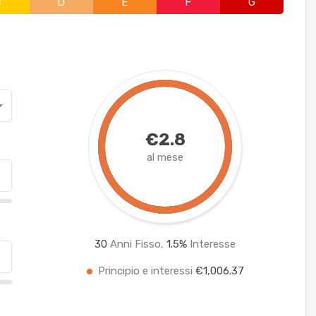
C
D
E
F
G
€2.8
al mese
30
Anni Fisso,
1.5
%
Interesse
Principio e interessi
€1,006.37