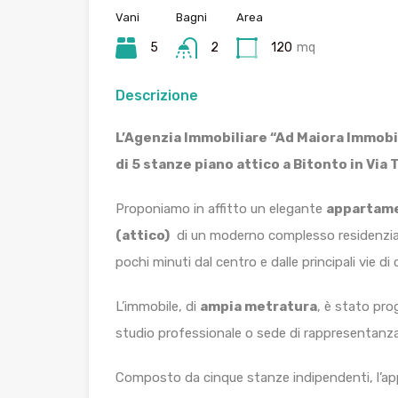
Vani
Bagni
Area
5
2
120
mq
Descrizione
L’Agenzia Immobiliare “Ad Maiora Immobi
di 5 stanze piano attico a Bitonto in Via 
Proponiamo in affitto un elegante
appartame
(attico)
di un moderno complesso residenzia
pochi minuti dal centro e dalle principali vie d
L’immobile, di
ampia metratura
, è stato pro
studio professionale o sede di rappresentanza
Composto da cinque stanze indipendenti, l’ap