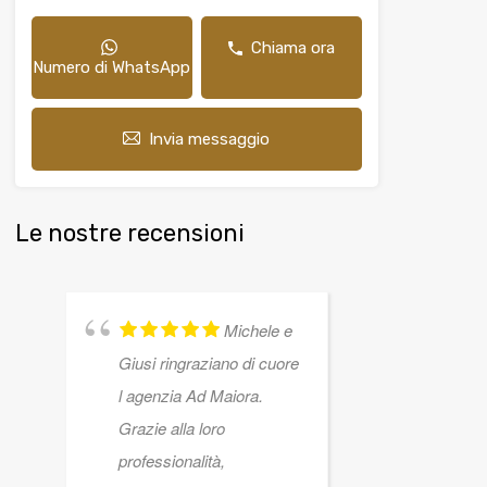
Chiama ora
Numero di WhatsApp
Invia messaggio
Le nostre recensioni
Michele e
Giusi ringraziano di cuore
averci seg
l agenzia Ad Maiora.
scelta più
Grazie alla loro
della nostr
professionalità,
Profession