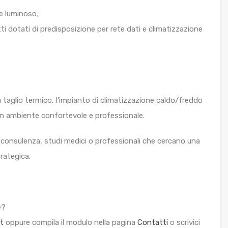
e luminoso;
tti dotati di predisposizione per rete dati e climatizzazione
i a taglio termico, l’impianto di climatizzazione caldo/freddo
un ambiente confortevole e professionale.
di consulenza, studi medici o professionali che cercano una
rategica.
e?
t
oppure compila il modulo nella pagina
Contatti
o scrivici