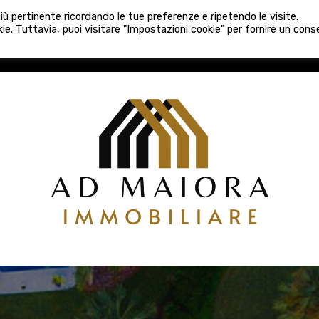
080 3759025
 più pertinente ricordando le tue preferenze e ripetendo le visite.
VE COSTRUZIONI
VENDITA
LOCAZIONI
ATTIVITÀ 
ie. Tuttavia, puoi visitare "Impostazioni cookie" per fornire un con
COSTRUZIONI
VENDITA
LOCAZIONI
ATTIVITÀ COMM