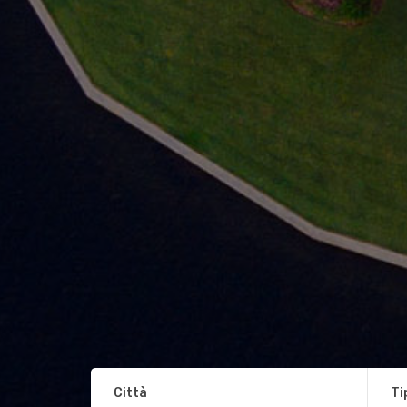
Città
Ti