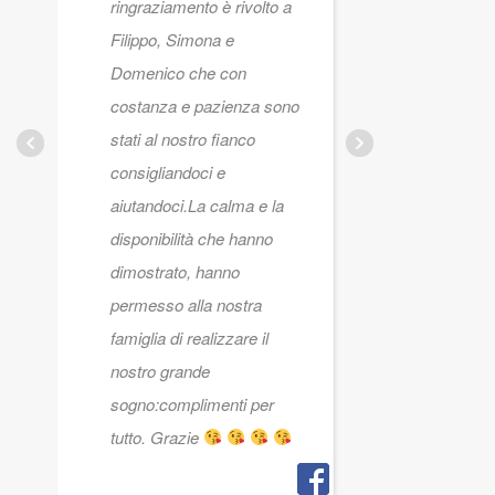
ringraziamento è rivolto a
#admaior
Filippo, Simona e
Domenico che con
costanza e pazienza sono
NICOLE
AMENDO
stati al nostro fianco
24 GENN
consigliandoci e
aiutandoci.La calma e la
disponibilità che hanno
dimostrato, hanno
permesso alla nostra
famiglia di realizzare il
nostro grande
sogno:complimenti per
tutto. Grazie