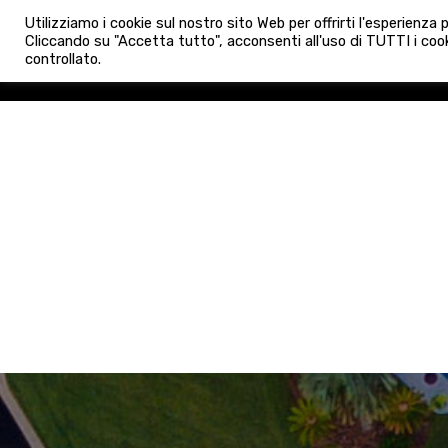
info@admaioraimmobiliare.it
Utilizziamo i cookie sul nostro sito Web per offrirti l'esperienza
HOME
AGENZIA
NUO
Cliccando su "Accetta tutto", acconsenti all'uso di TUTTI i cook
controllato.
HOME
AGENZIA
NUOVE 