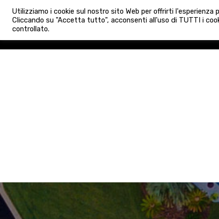
info@admaioraimmobiliare.it
Utilizziamo i cookie sul nostro sito Web per offrirti l'esperienza
HOME
AGENZIA
NUO
Cliccando su "Accetta tutto", acconsenti all'uso di TUTTI i cook
controllato.
HOME
AGENZIA
NUOVE 