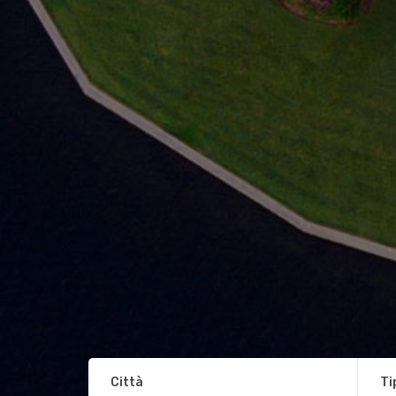
Città
Ti