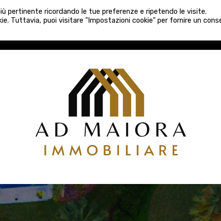
080 3759025
 più pertinente ricordando le tue preferenze e ripetendo le visite.
VE COSTRUZIONI
VENDITA
LOCAZIONI
ATTIVITÀ 
ie. Tuttavia, puoi visitare "Impostazioni cookie" per fornire un con
COSTRUZIONI
VENDITA
LOCAZIONI
ATTIVITÀ COMM