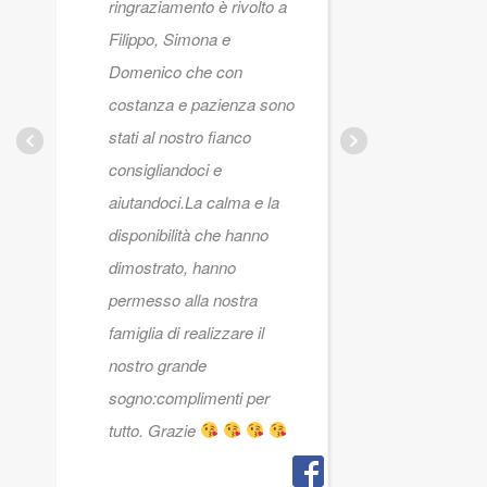
ringraziamento è rivolto a
#admaior
Filippo, Simona e
Domenico che con
costanza e pazienza sono
NICOLE
AMENDO
stati al nostro fianco
24 GENN
consigliandoci e
aiutandoci.La calma e la
disponibilità che hanno
dimostrato, hanno
permesso alla nostra
famiglia di realizzare il
nostro grande
sogno:complimenti per
tutto. Grazie