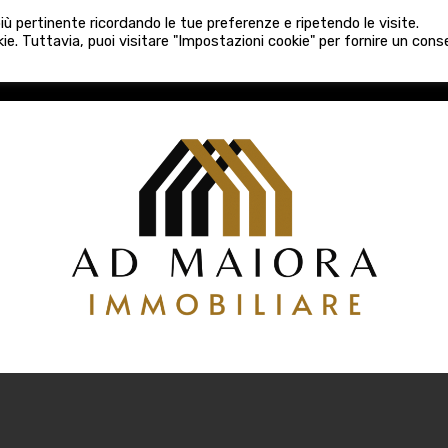
080 3759025
 più pertinente ricordando le tue preferenze e ripetendo le visite.
VE COSTRUZIONI
VENDITA
LOCAZIONI
ATTIVITÀ 
ie. Tuttavia, puoi visitare "Impostazioni cookie" per fornire un con
COSTRUZIONI
VENDITA
LOCAZIONI
ATTIVITÀ COMM