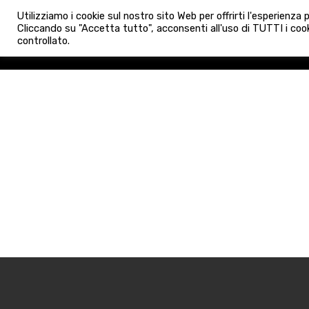
info@admaioraimmobiliare.it
Utilizziamo i cookie sul nostro sito Web per offrirti l'esperienza
HOME
AGENZIA
NUO
Cliccando su "Accetta tutto", acconsenti all'uso di TUTTI i cook
controllato.
HOME
AGENZIA
NUOVE 